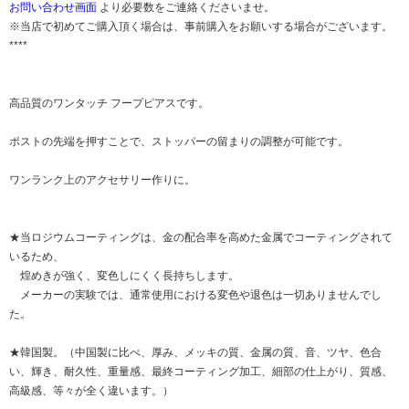
お問い合わせ画面
より必要数をご連絡くださいませ。
※当店で初めてご購入頂く場合は、事前購入をお願いする場合がございます。
****
高品質のワンタッチ フープピアスです。
ポストの先端を押すことで、ストッパーの留まりの調整が可能です。
ワンランク上のアクセサリー作りに。
★当ロジウムコーティングは、金の配合率を高めた金属でコーティングされて
いるため、
煌めきが強く、変色しにくく長持ちします。
メーカーの実験では、通常使用における変色や退色は一切ありませんでし
た。
★韓国製。（中国製に比べ、厚み、メッキの質、金属の質、音、ツヤ、色合
い、輝き、耐久性、重量感、最終コーティング加工、細部の仕上がり、質感、
高級感、等々が全く違います。）