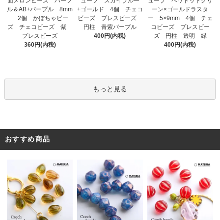
ューブ スカイブルー
面メロンビーズ パープ
ューブ ペリドットグリ
+ゴールド 4個 チェコ
ル＆AB+パープル 8mm
ーン×ゴールドラスタ
ビーズ プレスビーズ
2個 かぼちゃビー
ー 5×9mm 4個 チェ
円柱 青紫パープル
ズ チェコビーズ 紫
コビーズ プレスビー
400円(内税)
プレスビーズ
ズ 円柱 透明 緑
360円(内税)
400円(内税)
もっと見る
おすすめ商品