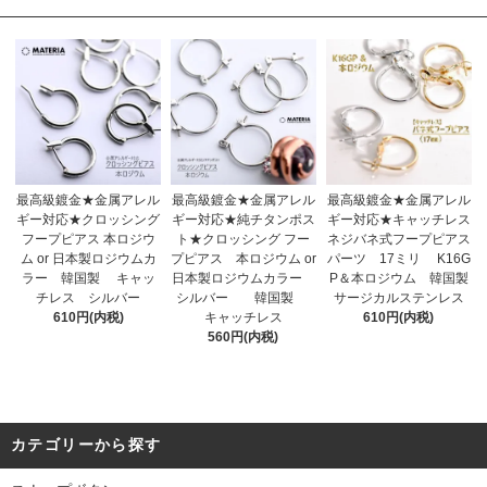
最高級鍍金★金属アレル
最高級鍍金★金属アレル
最高級鍍金★金属アレル
ギー対応★クロッシング
ギー対応★純チタンポス
ギー対応★キャッチレス
フープピアス 本ロジウ
ト★クロッシング フー
ネジバネ式フープピアス
ム or 日本製ロジウムカ
プピアス 本ロジウム or
パーツ 17ミリ K16G
ラー 韓国製 キャッ
日本製ロジウムカラー
P＆本ロジウム 韓国製
チレス シルバー
シルバー 韓国製
サージカルステンレス
610円(内税)
キャッチレス
610円(内税)
560円(内税)
カテゴリーから探す