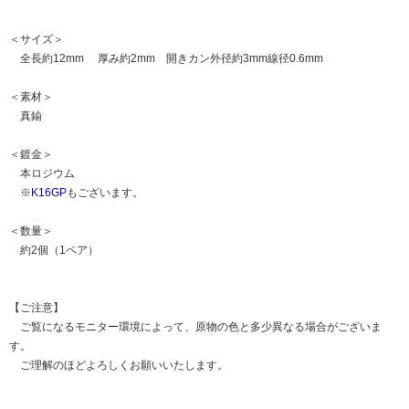
＜サイズ＞
全長約12mm 厚み約2mm 開きカン外径約3mm線径0.6mm
＜素材＞
真鍮
＜鍍金＞
本ロジウム
※
K16GP
もございます。
＜数量＞
約2個（1ペア）
【ご注意】
ご覧になるモニター環境によって、原物の色と多少異なる場合がございま
す。
ご理解のほどよろしくお願いいたします。