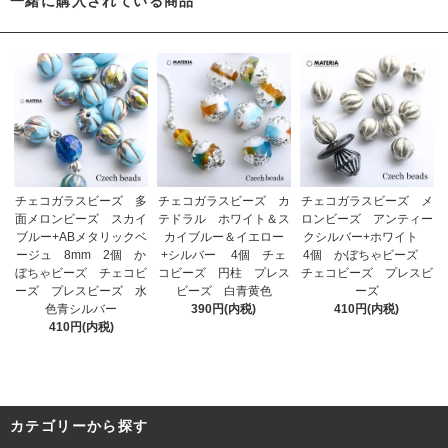
一緒に購入されている商品
チェコガラスビーズ 多
チェコガラスビーズ カ
チェコガラスビーズ メ
面メロンビーズ スカイ
テドラル ホワイト＆ス
ロンビーズ アンティー
ブルー+ABメタリックベ
カイブルー＆イエロー
クシルバー+ホワイト
ージュ 8mm 2個 か
+シルバー 4個 チェ
4個 かぼちゃビーズ
ぼちゃビーズ チェコビ
コビーズ 円柱 プレス
チェコビーズ プレスビ
ーズ プレスビーズ 水
ビーズ 白青黄色
ーズ
色青シルバー
390円(内税)
410円(内税)
410円(内税)
カテゴリーから探す