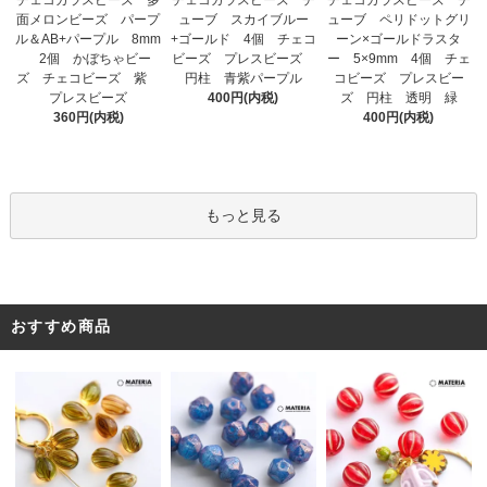
チェコガラスビーズ 多
チェコガラスビーズ チ
ューブ スカイブルー
面メロンビーズ パープ
ューブ ペリドットグリ
+ゴールド 4個 チェコ
ル＆AB+パープル 8mm
ーン×ゴールドラスタ
ビーズ プレスビーズ
2個 かぼちゃビー
ー 5×9mm 4個 チェ
円柱 青紫パープル
ズ チェコビーズ 紫
コビーズ プレスビー
400円(内税)
プレスビーズ
ズ 円柱 透明 緑
360円(内税)
400円(内税)
もっと見る
おすすめ商品