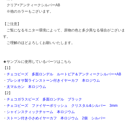
クリア+アンティークシルバーAB
※他のカラーもございます。
【ご注意】
ご覧になるモニター環境によって、原物の色と多少異なる場合がございま
す。
ご理解のほどよろしくお願いいたします。
★サンプルに使用しているパーツはこちら
【1】
・
チェコビーズ 多面ロンデル ルートビア＆アンティークシルバー+AB
・
プレシオサ製ラインストーン付きイヤーカフ 本ロジウム
・
太マルカン 本ロジウム
【2】
・
チェコガラスビーズ 多面ロンデル ブラック
・
チェコビーズ ファイヤーポリッシュ クリスタル&シルバー 3mm
・
シャインスティックチャーム 本ロジウム
・
ストーン付き小さめイヤーカフ 本ロジウム 2個 シルバー