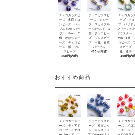
チェコガラスビ
チェコガラスビ
チェコガラ
ーズ 多面メロ
ーズ チュー
ーズ チュ
ンビーズ パー
ブ スカイブル
ブ ペリド
プル＆AB+パー
ー+ゴールド 4
グリーン×ゴ
プル 8mm 2
個 チェコビー
ドラスター 
個 かぼちゃビ
ズ プレスビー
mm 4個 
ーズ チェコビ
ズ 円柱 青紫
コビーズ 
ーズ 紫 プレ
パープル
スビーズ 
スビーズ
400円(内税)
柱 透明 
360円(内税)
400円(内税
おすすめ商品
チェコガラスビ
チェコガラスビ
チェコガラ
ーズ ティアド
ーズ 多面カッ
ーズ メロ
ロップ イエロ
ト セレスティ
ーズ ルビ
ーゴールド ス
アブルー+ヒヤシ
ッド&銅ラ