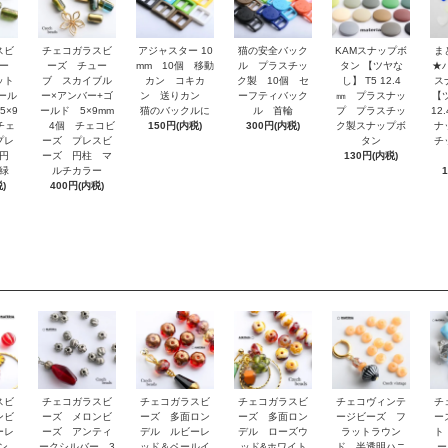
スビ
チェコガラスビ
アジャスター 10
猫の安全バック
KAMスナップボ
ま
ー
ーズ チュー
mm 10個 移動
ル プラスチッ
タン 【ツヤな
★
ット
ブ スカイブル
カン コキカ
ク製 10個 セ
し】 T5 12.4
ス
ール
ー×アンバー+ゴ
ン 送りカン
ーフティバック
㎜ プラスナッ
【
5×9
ールド 5×9mm
猫のバックルに
ル 首輪
プ プラスチッ
12
チェ
4個 チェコビ
150円(内税)
300円(内税)
ク製スナップボ
ナ
プレ
ーズ プレスビ
タン
チ
円
ーズ 円柱 マ
130円(内税)
緑
ルチカラー
)
400円(内税)
スビ
チェコガラスビ
チェコガラスビ
チェコガラスビ
チェコヴィンテ
チ
ンビ
ーズ メロンビ
ーズ 多面ロン
ーズ 多面ロン
ージビーズ フ
ー
ーレ
ーズ アンティ
デル ルビーレ
デル ローズウ
ラットラウン
ト
イン
ークシルバー 3
ッド＆ペールイ
ッド&ホワイト
ド 半透明ハニ
ー