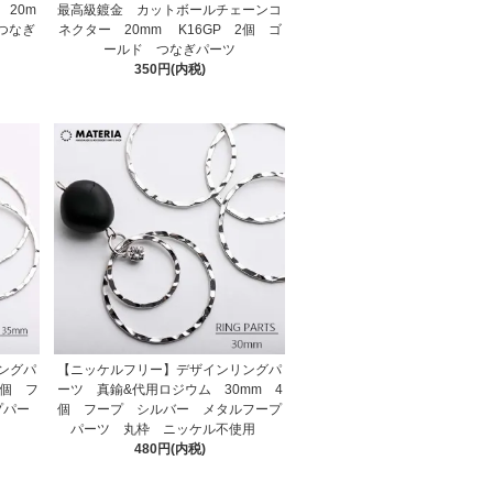
20m
最高級鍍金 カットボールチェーンコ
 つなぎ
ネクター 20mm K16GP 2個 ゴ
ールド つなぎパーツ
350円(内税)
ングパ
【ニッケルフリー】デザインリングパ
4個 フ
ーツ 真鍮&代用ロジウム 30mm 4
プパー
個 フープ シルバー メタルフープ
用
パーツ 丸枠 ニッケル不使用
480円(内税)