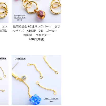
 コン
最高級鍍金★2連リングパーツ ダブ
 韓国製
ルサイズ K16GP 2個 ゴールド
韓国製 コネクター
400円(内税)