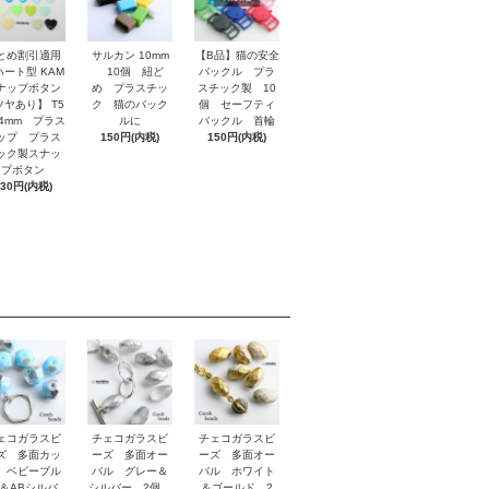
とめ割引適用
サルカン 10mm
【B品】猫の安全
ハート型 KAM
10個 紐ど
バックル プラ
ナップボタン
め プラスチッ
スチック製 10
ツヤあり】 T5
ク 猫のバック
個 セーフティ
.4mm プラス
ルに
バックル 首輪
ップ プラス
150円(内税)
150円(内税)
ック製スナッ
プボタン
130円(内税)
ェコガラスビ
チェコガラスビ
チェコガラスビ
ズ 多面カッ
ーズ 多面オー
ーズ 多面オー
 ベビーブル
バル グレー＆
バル ホワイト
＆ABシルバ
シルバー 2個
＆ゴールド 2