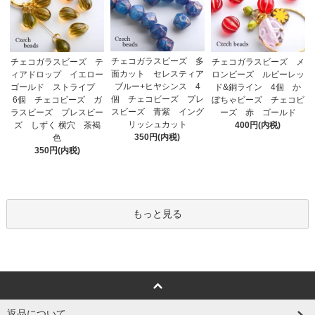
チェコガラスビーズ 多
チェコガラスビーズ テ
チェコガラスビーズ メ
面カット セレスティア
ィアドロップ イエロー
ロンビーズ ルビーレッ
ブルー+ヒヤシンス 4
ゴールド ストライプ
ド&銅ライン 4個 か
個 チェコビーズ プレ
6個 チェコビーズ ガ
ぼちゃビーズ チェコビ
スビーズ 青紫 イング
ラスビーズ プレスビー
ーズ 赤 ゴールド
リッシュカット
ズ しずく 横穴 茶褐
400円(内税)
350円(内税)
色
350円(内税)
もっと見る
返品について