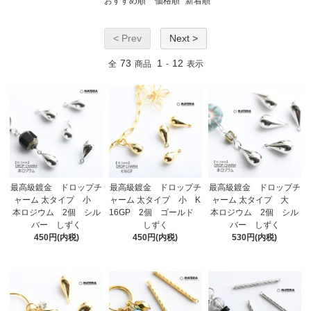
おすすめ順
価格順
新着順
< Prev
Next >
73
1
12
全
商品
-
表示
最高級鍍金 ドロップチ
最高級鍍金 ドロップチ
最高級鍍金 ドロップチ
ャーム 太タイプ 小
ャーム 太タイプ 小 K
ャーム 太タイプ 大
本ロジウム 2個 シル
16GP 2個 ゴールド
本ロジウム 2個 シル
バー しずく
しずく
バー しずく
450円(内税)
450円(内税)
530円(内税)