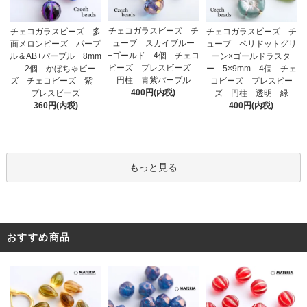
チェコガラスビーズ チ
チェコガラスビーズ 多
チェコガラスビーズ チ
ューブ スカイブルー
面メロンビーズ パープ
ューブ ペリドットグリ
+ゴールド 4個 チェコ
ル＆AB+パープル 8mm
ーン×ゴールドラスタ
ビーズ プレスビーズ
2個 かぼちゃビー
ー 5×9mm 4個 チェ
円柱 青紫パープル
ズ チェコビーズ 紫
コビーズ プレスビー
400円(内税)
プレスビーズ
ズ 円柱 透明 緑
360円(内税)
400円(内税)
もっと見る
おすすめ商品