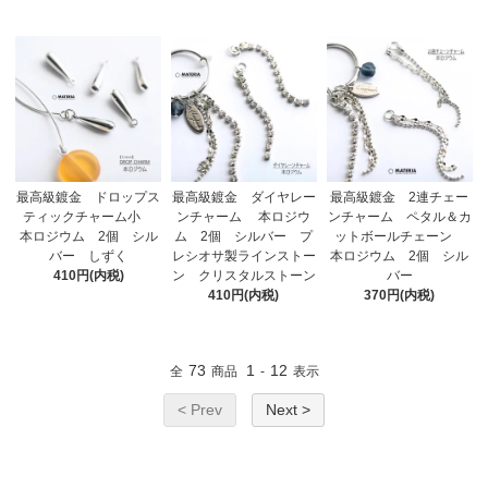
最高級鍍金 ドロップス
最高級鍍金 ダイヤレー
最高級鍍金 2連チェー
ティックチャーム小
ンチャーム 本ロジウ
ンチャーム ペタル＆カ
本ロジウム 2個 シル
ム 2個 シルバー プ
ットボールチェーン
バー しずく
レシオサ製ラインストー
本ロジウム 2個 シル
410円(内税)
ン クリスタルストーン
バー
410円(内税)
370円(内税)
73
1
12
全
商品
-
表示
< Prev
Next >