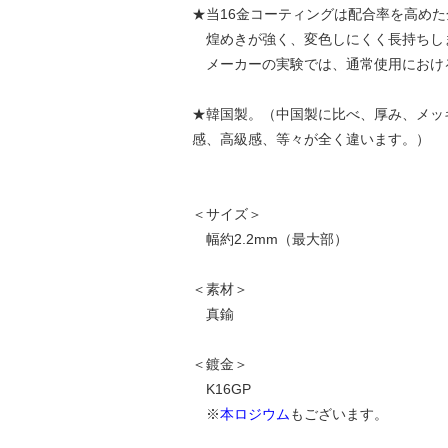
★当16金コーティングは配合率を高め
煌めきが強く、変色しにくく長持ちし
メーカーの実験では、通常使用におけ
★韓国製。（中国製に比べ、厚み、メッ
感、高級感、等々が全く違います。）
＜サイズ＞
幅約2.2mm（最大部）
＜素材＞
真鍮
＜鍍金＞
K16GP
※
本ロジウム
もございます。