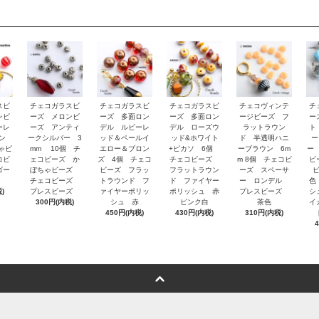
スビ
チェコガラスビ
チェコガラスビ
チェコガラスビ
チェコヴィンテ
チ
ンビ
ーズ メロンビ
ーズ 多面ロン
ーズ 多面ロン
ージビーズ フ
ー
ーレ
ーズ アンティ
デル ルビーレ
デル ローズウ
ラットラウン
ト
イン
ークシルバー 3
ッド＆ペールイ
ッド&ホワイト
ド 半透明ハニ
ー
ゃビ
mm 10個 チ
エロー＆ブロン
+ピカソ 6個
ーブラウン 6m
ー
コビ
ェコビーズ か
ズ 4個 チェコ
チェコビーズ
m 8個 チェコビ
ビ
ゴー
ぼちゃビーズ
ビーズ フラッ
フラットラウン
ーズ スペーサ
チェコビーズ
トラウンド フ
ド ファイヤー
ー ロンデル
色
)
プレスビーズ
ァイヤーポリッ
ポリッシュ 赤
プレスビーズ
シ
300円(内税)
シュ 赤
ピンク白
茶色
イ
450円(内税)
430円(内税)
310円(内税)