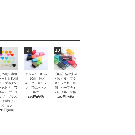
9
10
とめ割引適用
サルカン 10mm
【B品】猫の安全
ハート型 KAM
10個 紐ど
バックル プラ
ナップボタン
め プラスチッ
スチック製 10
ツヤあり】 T5
ク 猫のバック
個 セーフティ
.4mm プラス
ルに
バックル 首輪
ップ プラス
150円(内税)
150円(内税)
ック製スナッ
プボタン
130円(内税)