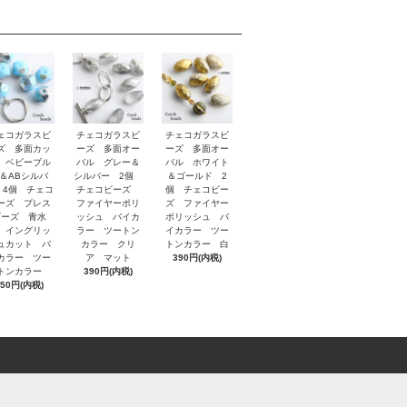
ェコガラスビ
チェコガラスビ
チェコガラスビ
ズ 多面カッ
ーズ 多面オー
ーズ 多面オー
 ベビーブル
バル グレー＆
バル ホワイト
＆ABシルバ
シルバー 2個
＆ゴールド 2
 4個 チェコ
チェコビーズ
個 チェコビー
ーズ プレス
ファイヤーポリ
ズ ファイヤー
ビーズ 青水
ッシュ バイカ
ポリッシュ バ
 イングリッ
ラー ツートン
イカラー ツー
ュカット バ
カラー クリ
トンカラー 白
カラー ツー
ア マット
390円(内税)
トンカラー
390円(内税)
450円(内税)