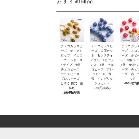
おすすめ商品
チェコガラスビ
チェコガラスビ
チェコガラ
ーズ ティアド
ーズ 多面カッ
ーズ メロ
ロップ イエロ
ト セレスティ
ーズ ルビ
ーゴールド ス
アブルー+ヒヤシ
ッド&銅ラ
トライプ 6個
ンス 4個 チェ
4個 かぼち
チェコビーズ
コビーズ プレ
ーズ チェ
ガラスビーズ
スビーズ 青
ーズ 赤 
プレスビーズ
紫 イングリッ
ルド
しずく 横穴 茶
シュカット
400円(内税
褐色
350円(内税)
350円(内税)