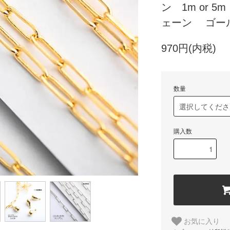
ン 1m or 
ェーン ゴー
970円(内税)
数量
購入数
お気に入り