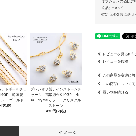
オプションの値段詳
返品について
特定商取引法に基づ
レビューを見る(0件
レビューを投稿
この商品を友達に教
この商品について問
カットボールチェ
プレシオサ製ラインストーンチ
買い物を続ける
16GP 韓国製
ャーム 高級鍍金K16GP 4m
ーン ゴールド
m crystalカラー クリスタル
円(内税)
ストーン
450円(内税)
イメージ