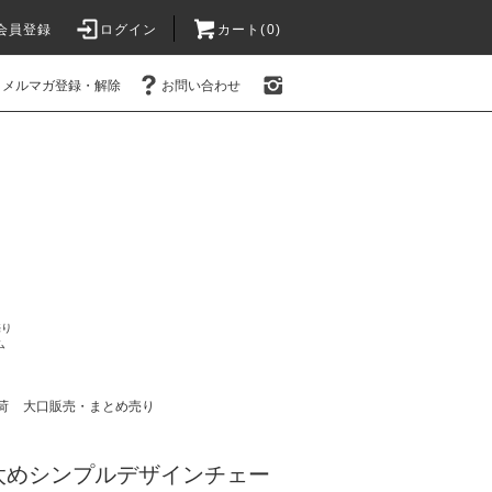
会員登録
ログイン
カート(0)
メルマガ登録・解除
お問い合わせ
売り
ム
荷
大口販売・まとめ売り
太めシンプルデザインチェー