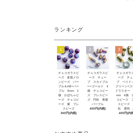
ランキング
1
2
3
チェコガラスビ
チェコガラスビ
チェコガラ
ーズ 多面メロ
ーズ チュー
ーズ チュ
ンビーズ パー
ブ スカイブル
ブ ペリド
プル＆AB+パー
ー+ゴールド 4
グリーン×ゴ
プル 8mm 2
個 チェコビー
ドラスター 
個 かぼちゃビ
ズ プレスビー
mm 4個 
ーズ チェコビ
ズ 円柱 青紫
コビーズ 
ーズ 紫 プレ
パープル
スビーズ 
スビーズ
400円(内税)
柱 透明 
360円(内税)
400円(内税