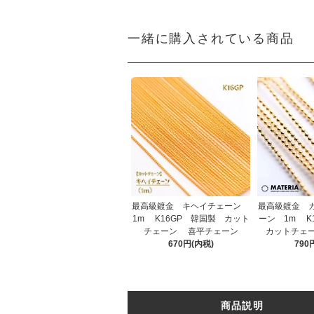
一緒に購入されている商品
最高級鍍金 キヘイチェーン
最高級鍍金 
1m K16GP 韓国製 カット
ーン 1m K
チェーン 喜平チェーン
カットチェ
670円(内税)
790
商品説明