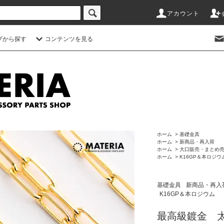
アカウント
プから探す
コンテンツを見る
ホーム
>
基礎金具
ホーム
>
新商品・再入荷
ホーム
>
大口販売・まとめ
ホーム
>
K16GP＆本ロジウ
基礎金具
新商品・再入
K16GP＆本ロジウム
最高級鍍金 