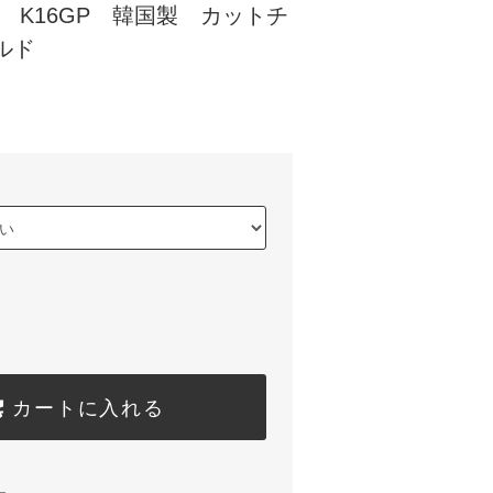
5m K16GP 韓国製 カットチ
ルド
カートに入れる