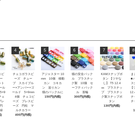
4
5
6
7
8
スビ
チェコガラスビ
アジャスター 10
猫の安全バック
KAMスナップボ
ま
ー
ーズ チュー
mm 10個 移動
ル プラスチッ
タン 【ツヤな
★
ット
ブ スカイブル
カン コキカ
ク製 10個 セ
し】 T5 12.4
ス
ール
ー×アンバー+ゴ
ン 送りカン
ーフティバック
㎜ プラスナッ
【
5×9
ールド 5×9mm
猫のバックルに
ル 首輪
プ プラスチッ
12
チェ
4個 チェコビ
150円(内税)
300円(内税)
ク製スナップボ
ナ
プレ
ーズ プレスビ
タン
チ
円
ーズ 円柱 マ
130円(内税)
緑
ルチカラー
)
400円(内税)