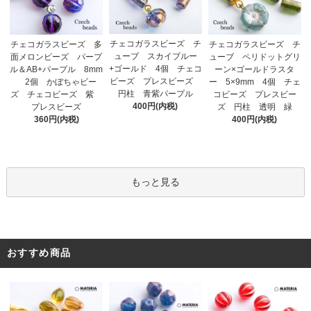
チェコガラスビーズ チ
チェコガラスビーズ 多
チェコガラスビーズ チ
ューブ スカイブルー
面メロンビーズ パープ
ューブ ペリドットグリ
+ゴールド 4個 チェコ
ル＆AB+パープル 8mm
ーン×ゴールドラスタ
ビーズ プレスビーズ
2個 かぼちゃビー
ー 5×9mm 4個 チェ
円柱 青紫パープル
ズ チェコビーズ 紫
コビーズ プレスビー
400円(内税)
プレスビーズ
ズ 円柱 透明 緑
360円(内税)
400円(内税)
もっと見る
おすすめ商品