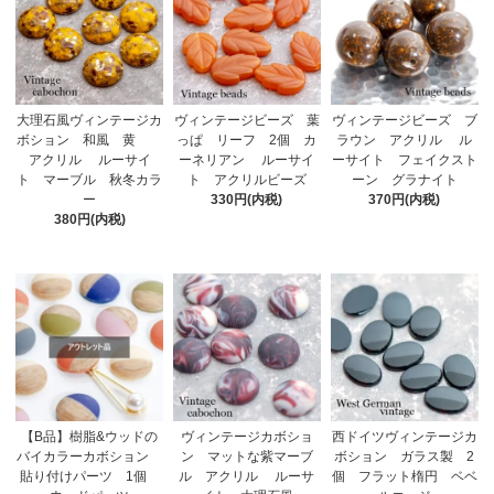
大理石風ヴィンテージカ
ヴィンテージビーズ 葉
ヴィンテージビーズ ブ
ボション 和風 黄
っぱ リーフ 2個 カ
ラウン アクリル ル
アクリル ルーサイ
ーネリアン ルーサイ
ーサイト フェイクスト
ト マーブル 秋冬カラ
ト アクリルビーズ
ーン グラナイト
ー
330円(内税)
370円(内税)
380円(内税)
【B品】樹脂&ウッドの
ヴィンテージカボショ
西ドイツヴィンテージカ
バイカラーカボション
ン マットな紫マーブ
ボション ガラス製 2
貼り付けパーツ 1個
ル アクリル ルーサ
個 フラット楕円 ベベ