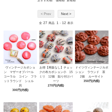
おすすめ順
価格順
新着順
< Prev
Next >
27
1
12
全
商品
-
表示
ヴィンテージカボショ
お得【再販なし】チェッ
ドイツヴィンテージカボ
ン マザーオブパール
クの布カボション小 15
ション ラウンド 茶
コーラル コイン フラ
ミリ 12個 貼り付けパ
2個 ルーサイト
ットラウンド シェル
ーツ
350円(内税)
貝
270円(内税)
300円(内税)