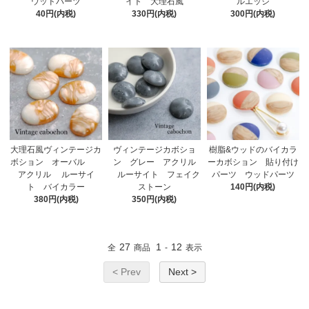
ウッドパーツ
イト 大理石風
ルエッジ
40円(内税)
330円(内税)
300円(内税)
大理石風ヴィンテージカ
ヴィンテージカボショ
樹脂&ウッドのバイカラ
ボション オーバル
ン グレー アクリル
ーカボション 貼り付け
アクリル ルーサイ
ルーサイト フェイク
パーツ ウッドパーツ
ト バイカラー
ストーン
140円(内税)
380円(内税)
350円(内税)
27
1
12
全
商品
-
表示
< Prev
Next >