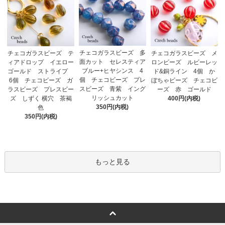
チェコガラスビーズ 多
チェコガラスビーズ テ
チェコガラスビーズ メ
面カット セレスティア
ィアドロップ イエロー
ロンビーズ ルビーレッ
ブルー+ヒヤシンス 4
ゴールド ストライプ
ド&銅ライン 4個 か
個 チェコビーズ プレ
6個 チェコビーズ ガ
ぼちゃビーズ チェコビ
スビーズ 青紫 イング
ラスビーズ プレスビー
ーズ 赤 ゴールド
リッシュカット
ズ しずく 横穴 茶褐
400円(内税)
350円(内税)
色
350円(内税)
もっと見る