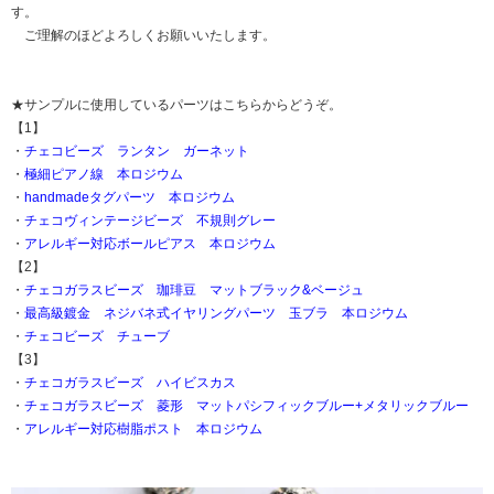
す。
ご理解のほどよろしくお願いいたします。
★サンプルに使用しているパーツはこちらからどうぞ。
【1】
・
チェコビーズ ランタン ガーネット
・
極細ピアノ線 本ロジウム
・
handmadeタグパーツ 本ロジウム
・
チェコヴィンテージビーズ 不規則グレー
・
アレルギー対応ボールピアス 本ロジウム
【2】
・
チェコガラスビーズ 珈琲豆 マットブラック&ベージュ
・
最高級鍍金 ネジバネ式イヤリングパーツ 玉ブラ 本ロジウム
・
チェコビーズ チューブ
【3】
・
チェコガラスビーズ ハイビスカス
・
チェコガラスビーズ 菱形 マットパシフィックブルー+メタリックブルー
・
アレルギー対応樹脂ポスト 本ロジウム