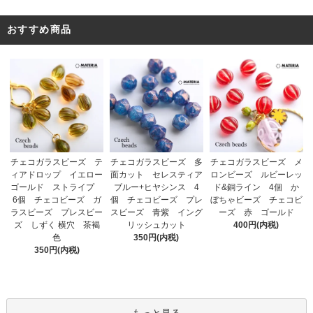
おすすめ商品
チェコガラスビーズ 多
チェコガラスビーズ テ
チェコガラスビーズ メ
面カット セレスティア
ィアドロップ イエロー
ロンビーズ ルビーレッ
ブルー+ヒヤシンス 4
ゴールド ストライプ
ド&銅ライン 4個 か
個 チェコビーズ プレ
6個 チェコビーズ ガ
ぼちゃビーズ チェコビ
スビーズ 青紫 イング
ラスビーズ プレスビー
ーズ 赤 ゴールド
リッシュカット
ズ しずく 横穴 茶褐
400円(内税)
350円(内税)
色
350円(内税)