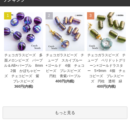
ランキング
1
2
3
チェコガラスビーズ チ
チェコガラスビーズ 多
チェコガラスビーズ チ
ューブ スカイブルー
面メロンビーズ パープ
ューブ ペリドットグリ
+ゴールド 4個 チェコ
ル＆AB+パープル 8mm
ーン×ゴールドラスタ
ビーズ プレスビーズ
2個 かぼちゃビー
ー 5×9mm 4個 チェ
円柱 青紫パープル
ズ チェコビーズ 紫
コビーズ プレスビー
400円(内税)
プレスビーズ
ズ 円柱 透明 緑
360円(内税)
400円(内税)
もっと見る