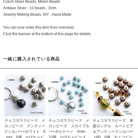
Czech Glass Beads, Melon Beads
Antique Silver - 10 beads , 3mm
Jewelry Making Beads, DIY , Hand Made
You can now order this item from overseas.
Click the banner at the bottom of this page for details.
一緒に購入されている商品
チェコガラスビーズ メ
チェコガラスビーズ メ
チェコガラスビーズ 多
ロンビーズ アンティー
ロンビーズ スカイブル
面ロンデル ルートビア
クシルバー+ホワイト 6
ー+ボルケーノ 4mm
＆アンティークシルバー
mm 6個 かぼちゃビ
10個 かぼちゃビーズ
+AB 6個 チェコビー