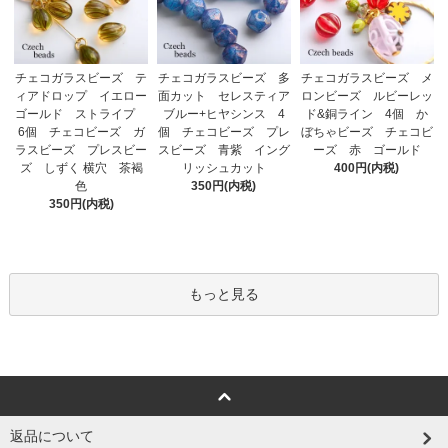
チェコガラスビーズ 多
チェコガラスビーズ テ
チェコガラスビーズ メ
面カット セレスティア
ィアドロップ イエロー
ロンビーズ ルビーレッ
ブルー+ヒヤシンス 4
ゴールド ストライプ
ド&銅ライン 4個 か
個 チェコビーズ プレ
6個 チェコビーズ ガ
ぼちゃビーズ チェコビ
スビーズ 青紫 イング
ラスビーズ プレスビー
ーズ 赤 ゴールド
リッシュカット
ズ しずく 横穴 茶褐
400円(内税)
350円(内税)
色
350円(内税)
もっと見る
返品について