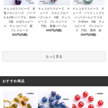
チェコガラスビーズ チ
チェコガラスビーズ 多
チェコガラスビーズ チ
ューブ スカイブルー
面メロンビーズ パープ
ューブ ペリドットグリ
+ゴールド 4個 チェコ
ル＆AB+パープル 8mm
ーン×ゴールドラスタ
ビーズ プレスビーズ
2個 かぼちゃビー
ー 5×9mm 4個 チェ
円柱 青紫パープル
ズ チェコビーズ 紫
コビーズ プレスビー
400円(内税)
プレスビーズ
ズ 円柱 透明 緑
360円(内税)
400円(内税)
もっと見る
おすすめ商品