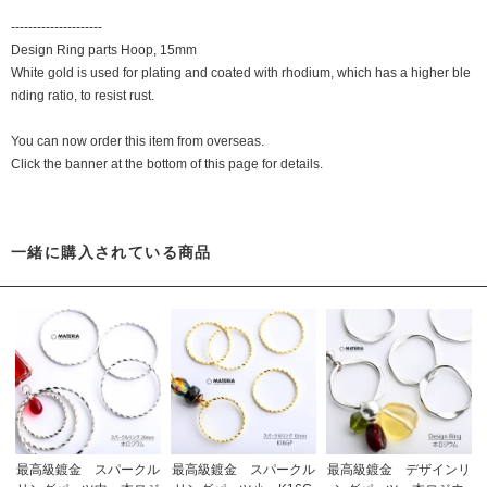
---------------------
Design Ring parts Hoop, 15mm
White gold is used for plating and coated with rhodium, which has a higher ble
nding ratio, to resist rust.
You can now order this item from overseas.
Click the banner at the bottom of this page for details.
一緒に購入されている商品
最高級鍍金 スパークル
最高級鍍金 スパークル
最高級鍍金 デザインリ