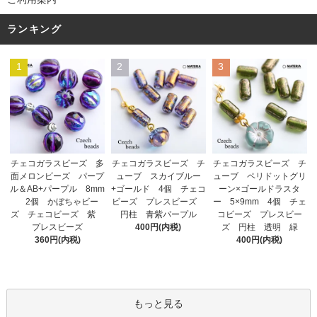
ランキング
1
2
3
チェコガラスビーズ チ
チェコガラスビーズ 多
チェコガラスビーズ チ
ューブ スカイブルー
面メロンビーズ パープ
ューブ ペリドットグリ
+ゴールド 4個 チェコ
ル＆AB+パープル 8mm
ーン×ゴールドラスタ
ビーズ プレスビーズ
2個 かぼちゃビー
ー 5×9mm 4個 チェ
円柱 青紫パープル
ズ チェコビーズ 紫
コビーズ プレスビー
400円(内税)
プレスビーズ
ズ 円柱 透明 緑
360円(内税)
400円(内税)
もっと見る