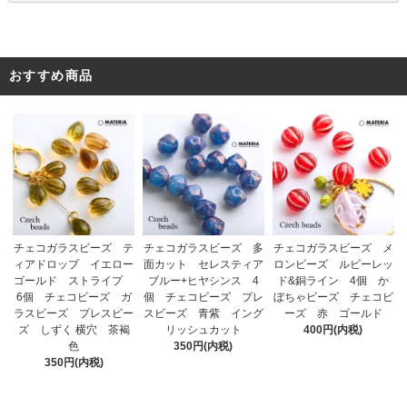
おすすめ商品
チェコガラスビーズ 多
チェコガラスビーズ テ
チェコガラスビーズ メ
面カット セレスティア
ィアドロップ イエロー
ロンビーズ ルビーレッ
ブルー+ヒヤシンス 4
ゴールド ストライプ
ド&銅ライン 4個 か
個 チェコビーズ プレ
6個 チェコビーズ ガ
ぼちゃビーズ チェコビ
スビーズ 青紫 イング
ラスビーズ プレスビー
ーズ 赤 ゴールド
リッシュカット
ズ しずく 横穴 茶褐
400円(内税)
350円(内税)
色
350円(内税)