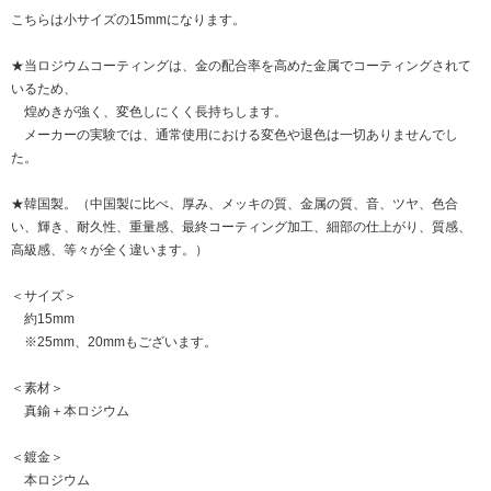
こちらは小サイズの15mmになります。
★当ロジウムコーティングは、金の配合率を高めた金属でコーティングされて
いるため、
煌めきが強く、変色しにくく長持ちします。
メーカーの実験では、通常使用における変色や退色は一切ありませんでし
た。
★韓国製。（中国製に比べ、厚み、メッキの質、金属の質、音、ツヤ、色合
い、輝き、耐久性、重量感、最終コーティング加工、細部の仕上がり、質感、
高級感、等々が全く違います。）
＜サイズ＞
約15mm
※25mm、20mmもございます。
＜素材＞
真鍮＋本ロジウム
＜鍍金＞
本ロジウム