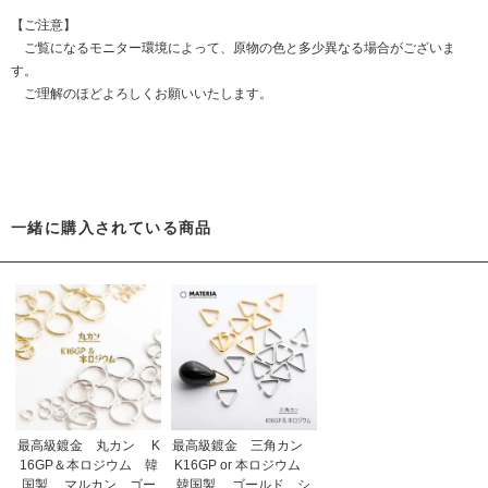
【ご注意】
ご覧になるモニター環境によって、原物の色と多少異なる場合がございま
す。
ご理解のほどよろしくお願いいたします。
一緒に購入されている商品
最高級鍍金 丸カン K
最高級鍍金 三角カン
16GP＆本ロジウム 韓
K16GP or 本ロジウム
国製 マルカン ゴー
韓国製 ゴールド シ