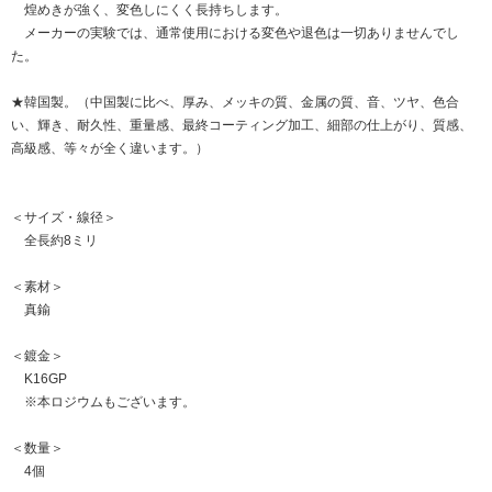
煌めきが強く、変色しにくく長持ちします。
メーカーの実験では、通常使用における変色や退色は一切ありませんでし
た。
★韓国製。（中国製に比べ、厚み、メッキの質、金属の質、音、ツヤ、色合
い、輝き、耐久性、重量感、最終コーティング加工、細部の仕上がり、質感、
高級感、等々が全く違います。）
＜サイズ・線径＞
全長約8ミリ
＜素材＞
真鍮
＜鍍金＞
K16GP
※本ロジウムもございます。
＜数量＞
4個