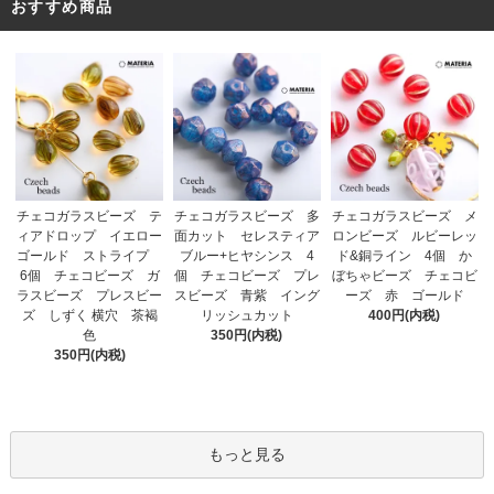
おすすめ商品
チェコガラスビーズ 多
チェコガラスビーズ テ
チェコガラスビーズ メ
面カット セレスティア
ィアドロップ イエロー
ロンビーズ ルビーレッ
ブルー+ヒヤシンス 4
ゴールド ストライプ
ド&銅ライン 4個 か
個 チェコビーズ プレ
6個 チェコビーズ ガ
ぼちゃビーズ チェコビ
スビーズ 青紫 イング
ラスビーズ プレスビー
ーズ 赤 ゴールド
リッシュカット
ズ しずく 横穴 茶褐
400円(内税)
350円(内税)
色
350円(内税)
もっと見る