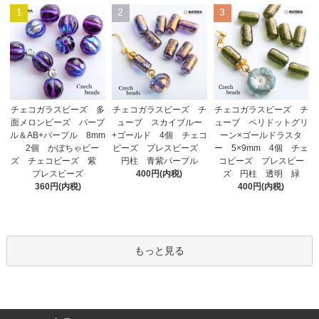
1
2
3
チェコガラスビーズ チ
チェコガラスビーズ 多
チェコガラスビーズ チ
ューブ スカイブルー
面メロンビーズ パープ
ューブ ペリドットグリ
+ゴールド 4個 チェコ
ル＆AB+パープル 8mm
ーン×ゴールドラスタ
ビーズ プレスビーズ
2個 かぼちゃビー
ー 5×9mm 4個 チェ
円柱 青紫パープル
ズ チェコビーズ 紫
コビーズ プレスビー
400円(内税)
プレスビーズ
ズ 円柱 透明 緑
360円(内税)
400円(内税)
もっと見る