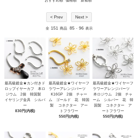
おすすめ順
価格順
新着順
< Prev
Next >
151
85
96
全
商品
-
表示
最高級鍍金★カン付きド
最高級鍍金★ワイヤーフ
最高級鍍金★ワイヤーフ
ロップイヤーカフ 本ロ
ラワーアレンジパーツ
ラワーアレンジパーツ
ジウム 2個 韓国製
K16GP 2個 チャー
本ロジウム 2個 チャ
イヤリング金具 シルバ
ム ゴールド 花 韓国
ーム シルバー 花 韓
ー
製 コネクター アー
国製 コネクター ア
830円(内税)
トフラワー
ートフラワー
550円(内税)
550円(内税)