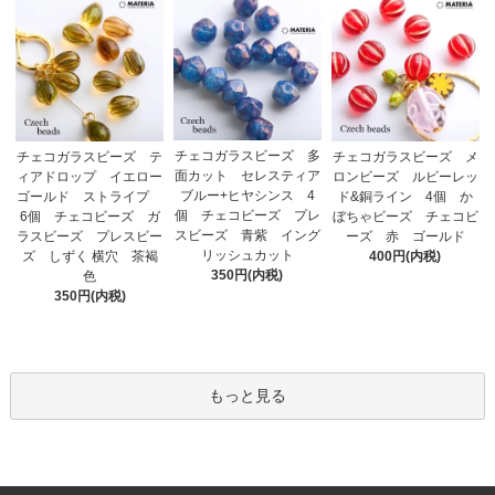
チェコガラスビーズ 多
チェコガラスビーズ テ
チェコガラスビーズ メ
面カット セレスティア
ィアドロップ イエロー
ロンビーズ ルビーレッ
ブルー+ヒヤシンス 4
ゴールド ストライプ
ド&銅ライン 4個 か
個 チェコビーズ プレ
6個 チェコビーズ ガ
ぼちゃビーズ チェコビ
スビーズ 青紫 イング
ラスビーズ プレスビー
ーズ 赤 ゴールド
リッシュカット
ズ しずく 横穴 茶褐
400円(内税)
350円(内税)
色
350円(内税)
もっと見る