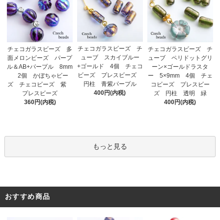
チェコガラスビーズ チ
チェコガラスビーズ 多
チェコガラスビーズ チ
ューブ スカイブルー
面メロンビーズ パープ
ューブ ペリドットグリ
+ゴールド 4個 チェコ
ル＆AB+パープル 8mm
ーン×ゴールドラスタ
ビーズ プレスビーズ
2個 かぼちゃビー
ー 5×9mm 4個 チェ
円柱 青紫パープル
ズ チェコビーズ 紫
コビーズ プレスビー
400円(内税)
プレスビーズ
ズ 円柱 透明 緑
360円(内税)
400円(内税)
もっと見る
おすすめ商品